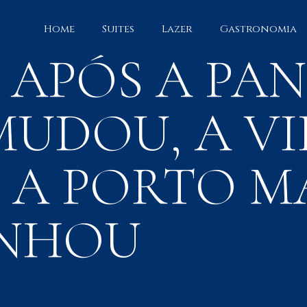
Home
Suites
Lazer
Gastronomia
 APÓS A PAN
UDOU, A VI
 A PORTO M
NHOU