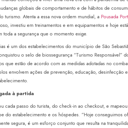
mudanças globais de comportamento e de hábitos de consum
do turismo. Atenta a essa nova ordem mundial, a
Pousada Por
oso, investiu em treinamentos e em equipamentos e hoje est
om toda a segurança que o momento exige.
as é um dos estabelecimentos do município de São Sebastião
onquistou o selo de biossegurança “Turismo Responsável” d
os que estão de acordo com as medidas adotadas no comba
olos envolvem ações de prevenção, educação, desinfecção e
abelecimento.
gada à partida
ou cada passo do turista, do check-in ao checkout, e mapeou
ipe do estabelecimento e os hóspedes. “Hoje conseguimos o
te segura, é um esforço conjunto que resulta na tranquilid