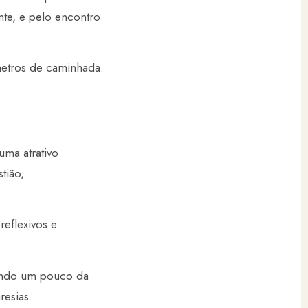
nte, e pelo encontro
metros de caminhada.
uma atrativo
tião,
reflexivos e
aindo um pouco da
aresias.