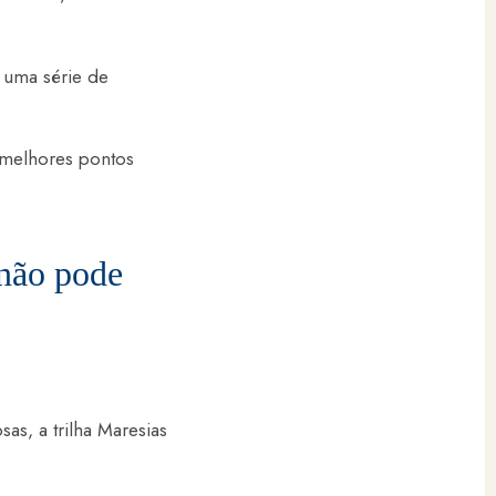
 uma série de
s melhores pontos
 não pode
as, a trilha Maresias