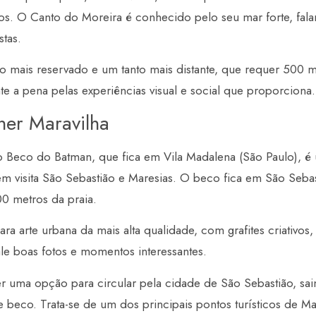
s. O Canto do Moreira é conhecido pelo seu mar forte, fala
stas.
ho mais reservado e um tanto mais distante, que requer 500 
te a pena pelas experiências visual e social que proporciona.
her Maravilha
o Beco do Batman, que fica em Vila Madalena (São Paulo), é 
m visita São Sebastião e Maresias. O beco fica em São Sebas
00 metros da praia.
a arte urbana da mais alta qualidade, com grafites criativos, 
vale boas fotos e momentos interessantes.
er uma opção para circular pela cidade de São Sebastião, s
e beco. Trata-se de um dos principais pontos turísticos de M