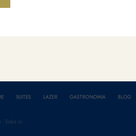
ME
SUITES
LAZER
GASTRONOMIA
BLOG
 · Todos os