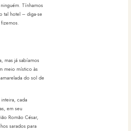
ia ninguém. Tínhamos
 tal hotel – diga-se
 fizemos.
a, mas já sabíamos
m meio místico às
 amarelada do sol de
inteira, cada
as, em seu
tião Romão César,
nhos sarados para