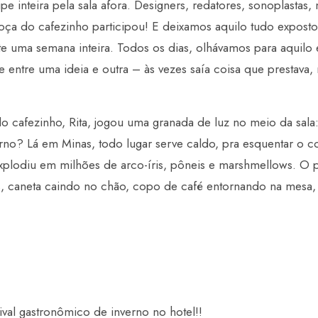
 inteira pela sala afora. Designers, redatores, sonoplastas, m
ça do cafezinho participou! E deixamos aquilo tudo exposto 
e uma semana inteira. Todos os dias, olhávamos para aquilo
te entre uma ideia e outra – às vezes saía coisa que prestava,
 do cafezinho, Rita, jogou uma granada de luz no meio da sal
rno? Lá em Minas, todo lugar serve caldo, pra esquentar o c
explodiu em milhões de arco-íris, pôneis e marshmellows. O 
s, caneta caindo no chão, copo de café entornando na mesa, 
ival gastronômico de inverno no hotel!!