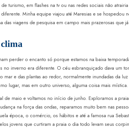
 de turismo, em flashes na tv ou nas redes sociais não atrair
diferente. Minha equipe viajou até Maresias e se hospedou no
a das viagens de pesquisa em campo mais prazerosas que já
 clima
mam perder o encanto só porque estamos na baixa temporad
as no inverno era diferente. O céu esbranquiçado dava um to
o mar e das plantas ao redor, normalmente inundadas da luz
mo lugar, mas em outro universo, alguma coisa mais mística.
al de maio e voltamos no início de junho. Exploramos a praia 
udança na força das ondas, reparamos muito bem nas pesso
la época, o comércio, os hábitos e até a famosa rua Sebas
los jovens que curtiram a praia o dia todo levam seus corpi