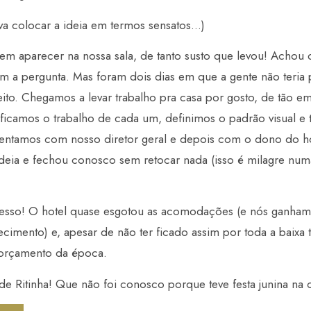
ava colocar a ideia em termos sensatos…)
 sem aparecer na nossa sala, de tanto susto que levou! Achou 
 a pergunta. Mas foram dois dias em que a gente não teria 
eito. Chegamos a levar trabalho pra casa por gosto, de tão 
ficamos o trabalho de cada um, definimos o padrão visual e te
sentamos com nosso diretor geral e depois com o dono do ho
deia e fechou conosco sem retocar nada (isso é milagre nu
ucesso! O hotel quase esgotou as acomodações (e nós ganham
ecimento) e, apesar de não ter ficado assim por toda a baix
o orçamento da época.
de Ritinha! Que não foi conosco porque teve festa junina na 