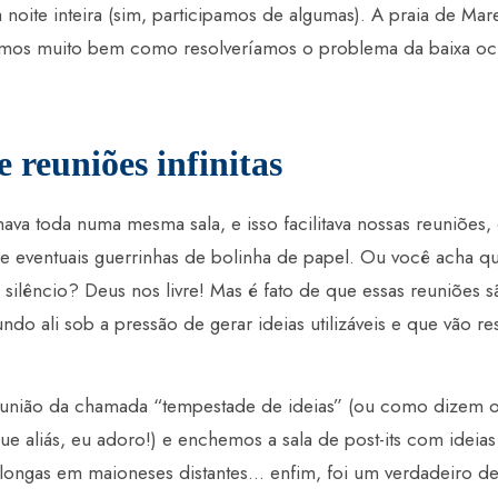
noite inteira (sim, participamos de algumas). A praia de Mare
amos muito bem como resolveríamos o problema da baixa oc
e reuniões infinitas
ava toda numa mesma sala, e isso facilitava nossas reuniões,
 e eventuais guerrinhas de bolinha de papel. Ou você acha qu
 silêncio? Deus nos livre! Mas é fato de que essas reuniões s
do ali sob a pressão de gerar ideias utilizáveis e que vão r
união da chamada “tempestade de ideias” (ou como dizem o
ue aliás, eu adoro!) e enchemos a sala de post-its com ideias 
 longas em maioneses distantes… enfim, foi um verdadeiro d