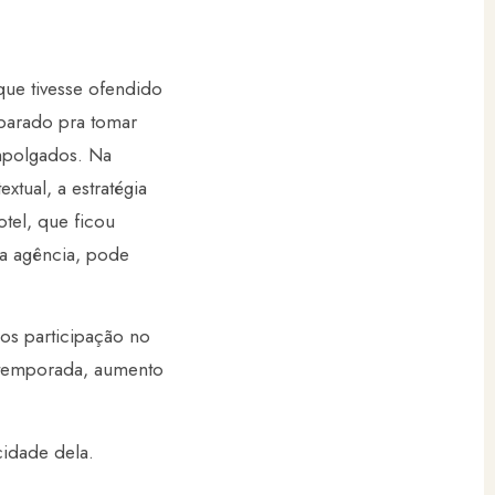
que tivesse ofendido
parado pra tomar
empolgados. Na
xtual, a estratégia
tel, que ficou
ma agência, pode
os participação no
a temporada, aumento
cidade dela.