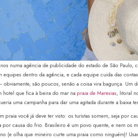
anos numa agência de publicidade do estado de São Paulo, 
m equipes dentro da agência, e cada equipe cuida das conta
– obviamente, são poucos, senão a coisa vira bagunça. Um do
m hotel que fica à beira do mar na
praia de Maresias
, litoral 
queria uma campanha para dar uma agitada durante a baixa t
 praia você já deve ter visto: os turistas somem, seja por ca
a por causa do frio. Brasileiro é um povo quente, e nem os m
erno (e olha que mineiro curte uma praia como ninguém)! Usar