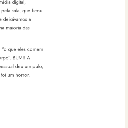
ídia digital,
pela sala, que ficou
 e deixávamos a
 na maioria das
a: “o que eles comem
orpo”. BUM!! A
pessoal deu um pulo,
foi um horror.