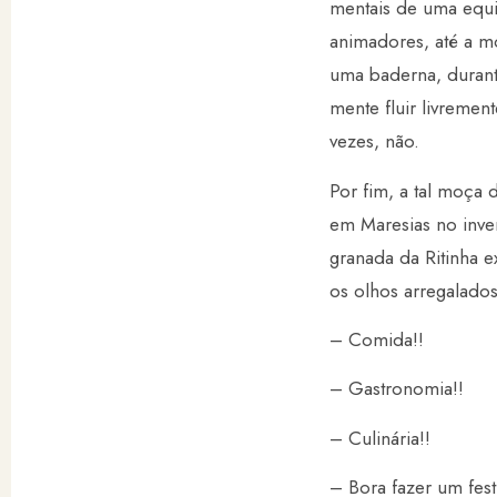
mentais de uma equipe
animadores, até a mo
uma baderna, durant
mente fluir livremen
vezes, não.
Por fim, a tal moça
em Maresias no inve
granada da Ritinha 
os olhos arregalado
– Comida!!
– Gastronomia!!
– Culinária!!
– Bora fazer um fest