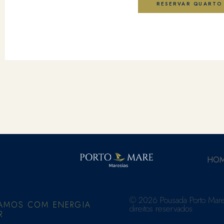
RESERVAR QUARTO
HO
© 2026 Pousada Porto Mare
AMOS COM ENERGIA
direitos reservados
R