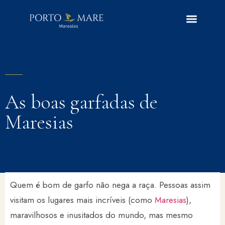
BLOG | ARTIGO
As boas garfadas de
Maresias
Quem é bom de garfo não nega a raça. Pessoas assim
visitam os lugares mais incríveis (como
Maresias
),
maravilhosos e inusitados do mundo, mas mesmo